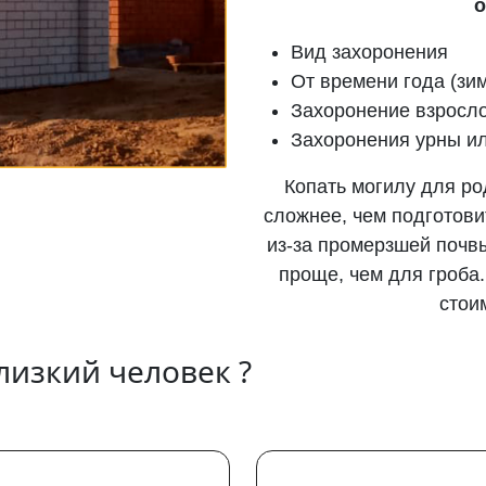
о
Вид захоронения
От времени года (зим
Захоронение взросло
Захоронения урны ил
Копать могилу для р
сложнее, чем подготови
из-за промерзшей почв
проще, чем для гроба
стои
лизкий человек ?