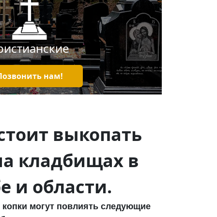
ристианские
Позвонить нам!
стоит выкопать
на кладбищах в
е и области.
и копки могут повлиять следующие