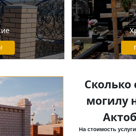
кие
Х
!
Сколько 
могилу 
Актоб
На стоимость услуг