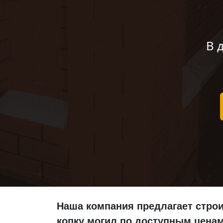
В 
Наша компания предлагает строи
копку могил по доступным ценам