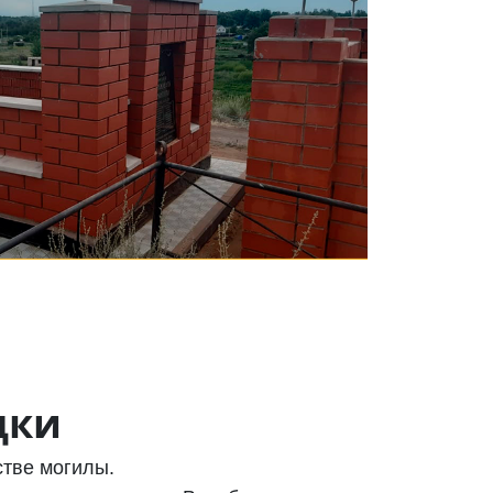
дки
стве могилы.